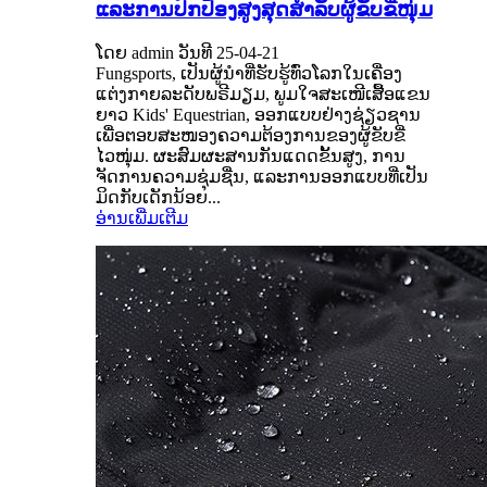
ແລະການປົກປ້ອງສູງສຸດສຳລັບຜູ້ຂັບຂີ່ໜຸ່ມ
ໂດຍ admin ວັນທີ 25-04-21
Fungsports, ເປັນຜູ້ນໍາທີ່ຮັບຮູ້ທົ່ວໂລກໃນເຄື່ອງ
ແຕ່ງກາຍລະດັບພຣີມຽມ, ພູມໃຈສະເໜີເສື້ອແຂນ
ຍາວ Kids' Equestrian, ອອກແບບຢ່າງຊ່ຽວຊານ
ເພື່ອຕອບສະໜອງຄວາມຕ້ອງການຂອງຜູ້ຂັບຂີ່
ໄວໜຸ່ມ. ຜະສົມຜະສານກັນແດດຂັ້ນສູງ, ການ
ຈັດການຄວາມຊຸ່ມຊື່ນ, ແລະການອອກແບບທີ່ເປັນ
ມິດກັບເດັກນ້ອຍ...
ອ່ານເພີ່ມເຕີມ