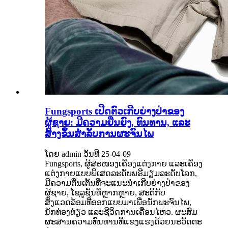
Fungsports ເປີດຕົວເກີບຍ່າງປ່າຂອງ
ຜູ້ຊາຍ: ມີຄວາມຍືນຍົງ, ທົນທານ, ແລະ
ສ້າງຂຶ້ນສໍາລັບການຜະຈົນໄພ
ໂດຍ admin ວັນທີ 25-04-09
Fungsports, ຜູ້ສະໜອງເຄື່ອງແຕ່ງກາຍ ແລະເຄື່ອງ
ແຕ່ງກາຍແບບພິເສດລະດັບພຣີມຽມລະດັບໂລກ,
ມີຄວາມຕື່ນເຕັ້ນທີ່ຈະແນະນຳເກີບຍ່າງປ່າຂອງ
ຜູ້ຊາຍ, ໂຊລູຊັ່ນທີ່ຫຼາກຫຼາຍ, ສະຕິກັບ
ສິ່ງແວດລ້ອມທີ່ອອກແບບມາເພື່ອນັກພະຈົນໄພ,
ນັກທ່ອງທ່ຽວ ແລະຊີວິດການເຄື່ອນໄຫວ. ຜະສົມ
ຜະສານຄວາມທົນທານທີ່ແຂງແຮງດ້ວຍນະວັດຕະ