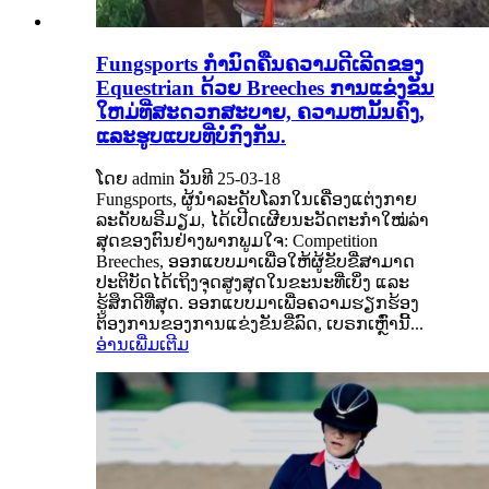
Fungsports ກໍານົດຄືນຄວາມດີເລີດຂອງ
Equestrian ດ້ວຍ Breeches ການແຂ່ງຂັນ
ໃຫມ່ທີ່ສະດວກສະບາຍ, ຄວາມຫມັ້ນຄົງ,
ແລະຮູບແບບທີ່ບໍ່ກົງກັນ.
ໂດຍ admin ວັນທີ 25-03-18
Fungsports, ຜູ້ນໍາລະດັບໂລກໃນເຄື່ອງແຕ່ງກາຍ
ລະດັບພຣີມຽມ, ໄດ້ເປີດເຜີຍນະວັດຕະກໍາໃໝ່ລ່າ
ສຸດຂອງຕົນຢ່າງພາກພູມໃຈ: Competition
Breeches, ອອກແບບມາເພື່ອໃຫ້ຜູ້ຂັບຂີ່ສາມາດ
ປະຕິບັດໄດ້ເຖິງຈຸດສູງສຸດໃນຂະນະທີ່ເບິ່ງ ແລະ
ຮູ້ສຶກດີທີ່ສຸດ. ອອກແບບມາເພື່ອຄວາມຮຽກຮ້ອງ
ຕ້ອງການຂອງການແຂ່ງຂັນຂີ່ລົດ, ເບຣກເຫຼົ່ານີ້...
ອ່ານເພີ່ມເຕີມ