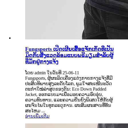
Fungsports ເປີດເຜີຍເສື້ອແຈັກເກັດທີ່ເປັນ
ມິດກັບສິ່ງແວດລ້ອມແບບພຣີມຽມສຳລັບຜູ້
ທີ່ມັກຢູ່ກາງແຈ້ງ
ໂດຍ admin ໃນວັນທີ 25-06-11
Fungsports, ຜູ້ຜະລິດເຄື່ອງແຕ່ງກາຍກາງແຈ້ງທີ່ມີ
ປະສິດທິພາບສູງລະດັບໂລກ, ພູມໃຈສະເໜີນະວັດ
ຕະກໍາໃໝ່ລ່າສຸດຂອງຕົນ: Eco Down Padded
Jacket, ອອກແບບມາເພື່ອມອບຄວາມອົບອຸ່ນ,
ຄວາມທົນທານ, ແລະຄວາມຍືນຍົງພິເສດໃຫ້ກັບຜູ້
ຜະຈົນໄພໃນທຸກລະດູການ. ຜະ​ສົມ​ຜະ​ສານ​ທີ່​ທັນ​
ສະ​ໄຫມ ...
ອ່ານເພີ່ມເຕີມ