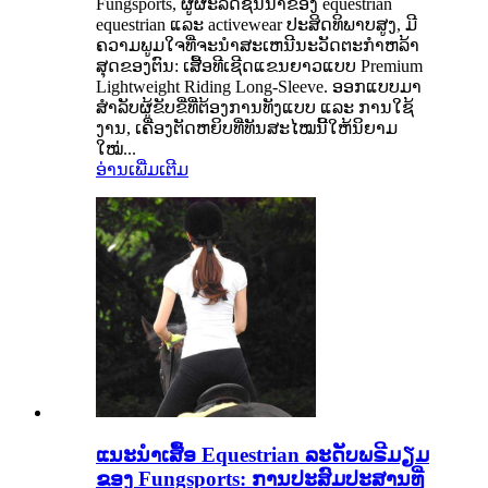
Fungsports, ຜູ້ຜະລິດຊັ້ນນໍາຂອງ equestrian
equestrian ແລະ activewear ປະສິດທິພາບສູງ, ມີ
ຄວາມພູມໃຈທີ່ຈະນໍາສະເຫນີນະວັດຕະກໍາຫລ້າ
ສຸດຂອງຕົນ: ເສື້ອທີເຊີດແຂນຍາວແບບ Premium
Lightweight Riding Long-Sleeve. ອອກແບບມາ
ສຳລັບຜູ້ຂັບຂີ່ທີ່ຕ້ອງການທັງແບບ ແລະ ການໃຊ້
ງານ, ເຄື່ອງຕັດຫຍິບທີ່ທັນສະໄໝນີ້ໃຫ້ນິຍາມ
ໃໝ່...
ອ່ານເພີ່ມເຕີມ
ແນະນຳເສື້ອ Equestrian ລະດັບພຣີມຽມ
ຂອງ Fungsports: ການປະສົມປະສານທີ່