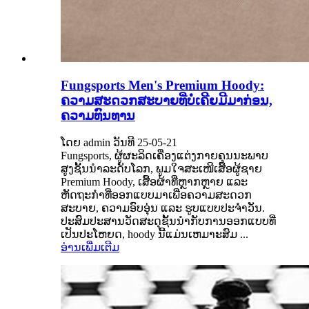
Fungsports Men's Premium Hoody:
ຄວາມສະດວກສະບາຍທີ່ບໍ່ເຄີຍມີມາກ່ອນ,
ຄວາມທົນທານ
ໂດຍ admin ວັນທີ 25-05-21
Fungsports, ຜູ້ຜະລິດເຄື່ອງແຕ່ງກາຍຄຸນນະພາບ
ສູງຊັ້ນນໍາລະດັບໂລກ, ພູມໃຈສະເໜີເສື້ອຜູ້ຊາຍ
Premium Hoody, ເສື້ອຜ້າທີ່ຫຼາກຫຼາຍ ແລະ
ຫັດຖະກຳທີ່ອອກແບບມາເພື່ອຄວາມສະດວກ
ສະບາຍ, ຄວາມອົບອຸ່ນ ແລະ ຮູບແບບປະຈໍາວັນ.
ປະສົມປະສານວັດສະດຸຊັ້ນນໍາກັບການອອກແບບທີ່
ເປັນປະໂຫຍດ, hoody ນີ້ແມ່ນເຫມາະສົມ ...
ອ່ານເພີ່ມເຕີມ