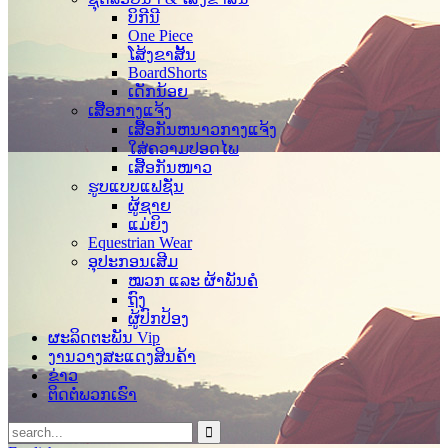
ບິກີນີ
One Piece
ໂສ້ງຂາສັ້ນ
BoardShorts
ເດັກນ້ອຍ
ເສື້ອກາງແຈ້ງ
ເສື້ອກັນຫນາວກາງແຈ້ງ
ໃສ່ຄວາມປອດໄພ
ເສື້ອກັນໜາວ
ຮູບແບບແຟຊັ່ນ
ຜູ້ຊາຍ
ແມ່ຍິງ
Equestrian Wear
ອຸປະກອນເສີມ
ໝວກ ແລະ ຜ້າພັນຄໍ
ຖົງ
ຜູ້ປົກປ້ອງ
ຜະລິດຕະພັນ Vip
ງານວາງສະແດງສິນຄ້າ
ຂ່າວ
ຕິດຕໍ່ພວກເຮົາ