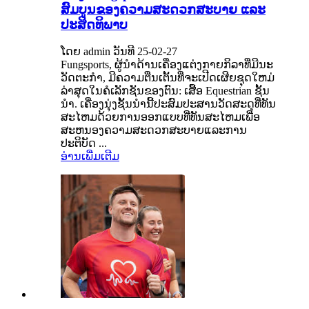
ສົມບູນຂອງຄວາມສະດວກສະບາຍ ແລະ
ປະສິດທິພາບ
ໂດຍ admin ວັນທີ 25-02-27
Fungsports, ຜູ້ນໍາດ້ານເຄື່ອງແຕ່ງກາຍກິລາທີ່ມີນະ
ວັດຕະກໍາ, ມີຄວາມຕື່ນເຕັ້ນທີ່ຈະເປີດເຜີຍຊຸດໃຫມ່
ລ່າສຸດໃນຄໍເລັກຊັນຂອງຕົນ: ເສື້ອ Equestrian ຊັ້ນ
ນໍາ. ເຄື່ອງນຸ່ງຊັ້ນນໍານີ້ປະສົມປະສານວັດສະດຸທີ່ທັນ
ສະໄຫມດ້ວຍການອອກແບບທີ່ທັນສະໄຫມເພື່ອ
ສະຫນອງຄວາມສະດວກສະບາຍແລະການ
ປະຕິບັດ ...
ອ່ານເພີ່ມເຕີມ