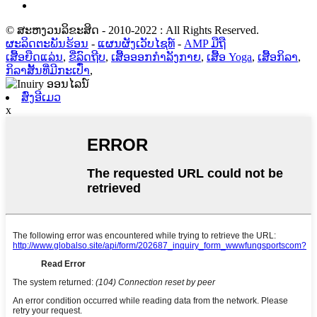
© ສະຫງວນລິຂະສິດ - 2010-2022 : All Rights Reserved.
ຜະລິດຕະພັນຮ້ອນ
-
ແຜນຜັງເວັບໄຊທ໌
-
AMP ມືຖື
ເສື້ອຍືດແລ່ນ
,
ຂີ່ລົດຖີບ
,
ເສື້ອອອກກຳລັງກາຍ
,
ເສື້ອ Yoga
,
ເສື້ອກິລາ
,
ກິລາສັ້ນທີ່ມີກະເປົ໋າ
,
ສົ່ງອີເມວ
x