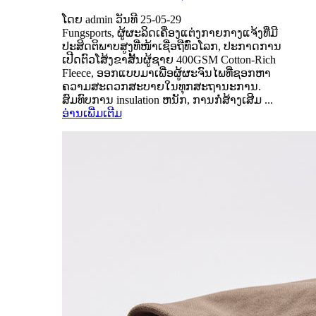
ໂດຍ admin ວັນທີ 25-05-29
Fungsports, ຜູ້ຜະລິດເຄື່ອງແຕ່ງກາຍກາງແຈ້ງທີ່ມີ
ປະສິດຕິພາບສູງທີ່ໜ້າເຊື່ອຖືທົ່ວໂລກ, ປະກາດການ
ເປີດຕົວໂສ້ງຂາສັ້ນຜູ້ຊາຍ 400GSM Cotton-Rich
Fleece, ອອກແບບມາເພື່ອຜູ້ຜະຈົນໄພທີ່ຊອກຫາ
ຄວາມສະດວກສະບາຍໃນທຸກສະຖານະການ.
ສົມທົບການ insulation ຫນັກ, ການກໍ່ສ້າງເສີມ ...
ອ່ານເພີ່ມເຕີມ