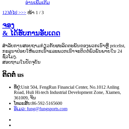
ອ່ານເພີ່ມເຕີມ
1
2
3
ຕໍ່ໄປ >
>>
ໜ້າ 1 / 3
ຈອງ
& ໄດ້ຮັບການອັບເດດ
ສໍາ​ລັບ​ການ​ສອບ​ຖາມ​ກ່ຽວ​ກັບ​ຜະ​ລິດ​ຕະ​ພັນ​ຂອງ​ພວກ​ເຮົາ​ຫຼື pricelist​,
ກະ​ລຸ​ນາ​ປ່ອຍ​ໃຫ້​ພວກ​ເຮົາ​ແລະ​ພວກ​ເຮົາ​ຈະ​ຕິດ​ຕໍ່​ພົວ​ພັນ​ພາຍ​ໃນ 24
ຊົ່ວ​ໂມງ​.
ສອບ​ຖາມ​ໃນ​ປັດ​ຈຸ​ບັນ​
ຕິດຕໍ່
us
ທີ່ຢູ່:
Unit 504, FengRun Financial Center, No.1012 Anling
Road, Huli Hi-tech Industrial Development Zone, Xiamen,
361009, ຈີນ
ໂທລະສັບ:
86-592-5165600
ອີເມວ:
fung@fungsports.com