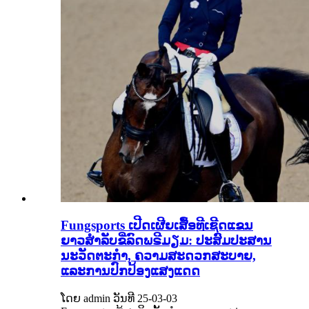
Fungsports ເປີດເຜີຍເສື້ອທີເຊີດແຂນ
ຍາວສຳລັບຂີ່ລົດພຣີມຽມ: ປະສົມປະສານ
ນະວັດຕະກໍາ, ຄວາມສະດວກສະບາຍ,
ແລະການປົກປ້ອງແສງແດດ
ໂດຍ admin ວັນທີ 25-03-03