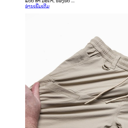
ແບບ ທຳ ມະດາ, ຮອງຮັບ ...
ອ່ານເພີ່ມເຕີມ