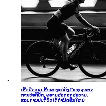
ເສື້ອຢືດແຂນສັ້ນຂອງແມ່ຍິງ Fungsports:
ການປະຕິບັດ, ຄວາມສະດວກສະບາຍ,
ແລະການປະຕິບັດໄດ້ກໍານົດຄືນໃຫມ່