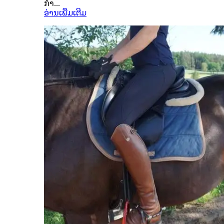
ກຳ...
ອ່ານເພີ່ມເຕີມ