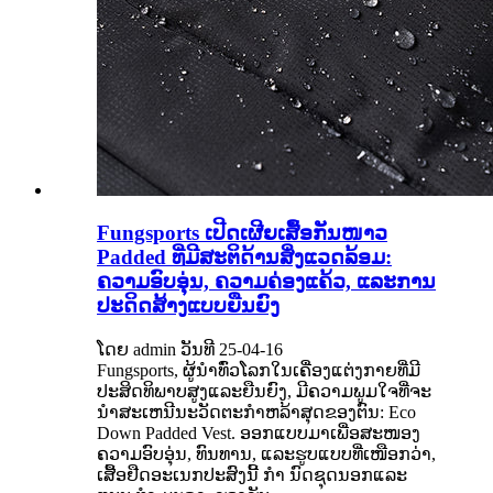
Fungsports ເປີດເຜີຍເສື້ອກັນໜາວ
Padded ທີ່ມີສະຕິດ້ານສິ່ງແວດລ້ອມ:
ຄວາມອົບອຸ່ນ, ຄວາມຄ່ອງແຄ້ວ, ແລະການ
ປະດິດສ້າງແບບຍືນຍົງ
ໂດຍ admin ວັນທີ 25-04-16
Fungsports, ຜູ້ນໍາທົ່ວໂລກໃນເຄື່ອງແຕ່ງກາຍທີ່ມີ
ປະສິດທິພາບສູງແລະຍືນຍົງ, ມີຄວາມພູມໃຈທີ່ຈະ
ນໍາສະເຫນີນະວັດຕະກໍາຫລ້າສຸດຂອງຕົນ: Eco
Down Padded Vest. ອອກແບບມາເພື່ອສະໜອງ
ຄວາມອົບອຸ່ນ, ທົນທານ, ແລະຮູບແບບທີ່ເໜືອກວ່າ,
ເສື້ອຢືດອະເນກປະສົງນີ້ ກຳ ນົດຊຸດນອກແລະ