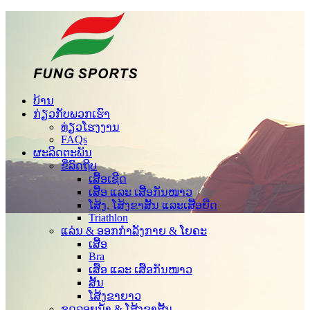
ບ້ານ
ກ່ຽວກັບພວກເຮົາ
ທ່ຽວໂຮງງານ
FAQs
ຜະລິດຕະພັນ
ຂີ່ລົດຖີບ
ເສື້ອເຊີດ
ເສື້ອ ແລະ ເສື້ອກັນໜາວ
ໂສ້ງ, ໂສ້ງຂາສັ້ນ ແລະເສື້ອຍືດ
Triathlon
ແລ່ນ & ອອກກຳລັງກາຍ & ໂຍຄະ
ເສື້ອ
Bra
ເສື້ອ ແລະ ເສື້ອກັນໜາວ
ສັ້ນ
ໂສ້ງຂາຍາວ
ຊຸດລອຍນໍ້າ & ໂສ້ງຂາສັ້ນ