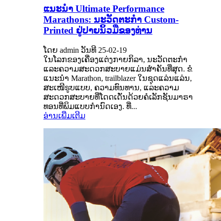
ແນະນໍາ Ultimate Performance
Marathons: ນະວັດຕະກໍາ Custom-
Printed ຢູ່ປາຍນິ້ວມືຂອງທ່ານ
ໂດຍ admin ວັນທີ 25-02-19
ໃນໂລກຂອງເຄື່ອງແຕ່ງກາຍກິລາ, ນະວັດຕະກໍາ
ແລະຄວາມສະດວກສະບາຍແມ່ນສໍາຄັນທີ່ສຸດ. ຂໍ
ແນະນຳ Marathon, trailblazer ໃນຊຸດແລ່ນແລ່ນ,
ສະເໜີຮູບແບບ, ຄວາມທົນທານ, ແລະຄວາມ
ສະດວກສະບາຍທີ່ໂດດເດັ່ນດ້ວຍຄໍເລັກຊັນມາຣາ
ທອນທີ່ພິມແບບກຳນົດເອງ. ທີ່...
ອ່ານເພີ່ມເຕີມ