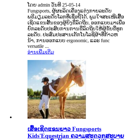
ໂດຍ admin ວັນທີ 25-05-14
Fungsports, ຜູ້ຜະລິດເຄື່ອງແຕ່ງກາຍລະດັບ
ພຣີມຽມລະດັບໂລກທີ່ເຊື່ອຖືໄດ້, ພູມໃຈສະເໜີເສື້ອ
ເຊີດແຂນສັ້ນຂອງຜູ້ຍິງຂີ່ລົດຖີບ, ອອກແບບມາເພື່ອ
ຍົກລະດັບປະສົບການການຂີ່ລົດຖີບໃຫ້ຜູ້ຂັບຂີ່ທຸກ
ລະດັບ. ປະສົມປະສານເຕັກໂນໂລຊີຜ້າທີ່ກ້າວຫ
ນ້າ, ການອອກແບບ ergonomic, ແລະ func
versatile ...
ອ່ານເພີ່ມເຕີມ
ເສື້ອເຊີດແຂນຍາວ Fungsports
Kids'Equestrian ຄວາມສະດວກສະບາຍ