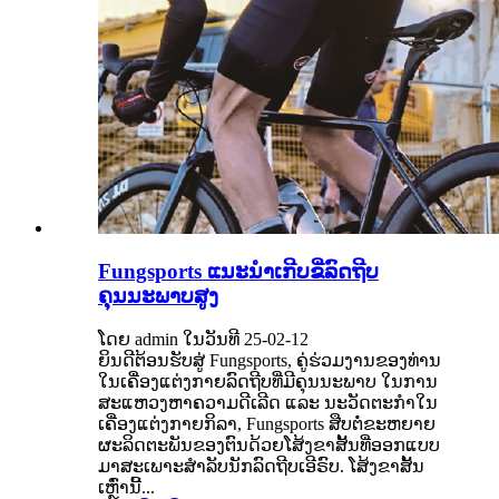
Fungsports ແນະນຳເກີບຂີ່ລົດຖີບ
ຄຸນນະພາບສູງ
ໂດຍ admin ໃນວັນທີ 25-02-12
ຍິນດີຕ້ອນຮັບສູ່ Fungsports, ຄູ່ຮ່ວມງານຂອງທ່ານ
ໃນເຄື່ອງແຕ່ງກາຍລົດຖີບທີ່ມີຄຸນນະພາບ ໃນການ
ສະແຫວງຫາຄວາມດີເລີດ ແລະ ນະວັດຕະກໍາໃນ
ເຄື່ອງແຕ່ງກາຍກິລາ, Fungsports ສືບຕໍ່ຂະຫຍາຍ
ຜະລິດຕະພັນຂອງຕົນດ້ວຍໂສ້ງຂາສັ້ນທີ່ອອກແບບ
ມາສະເພາະສຳລັບນັກລົດຖີບເອີຣົບ. ໂສ້ງຂາສັ້ນ
ເຫຼົ່ານີ້...