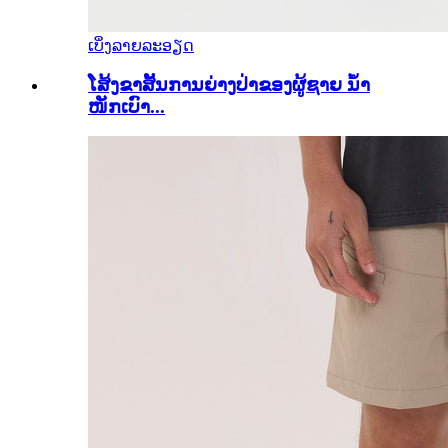
ເບິ່ງລາຍລະອຽດ
ໂສ້ງຂາສັ້ນການຍ່າງປ່າຂອງຜູ້ຊາຍ ນ້ຳ
ໜັກເບົາ...