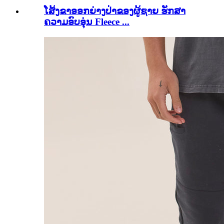
ໂສ້ງຂາອອກຍ່າງປ່າຂອງຜູ້ຊາຍ ຮັກສາ
ຄວາມອົບອຸ່ນ Fleece ...