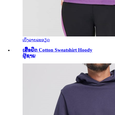
ເບິ່ງລາຍລະອຽດ
ເສື້ອຢືດ Cotton Sweatshirt Hoody
ຜູ້ຊາຍ