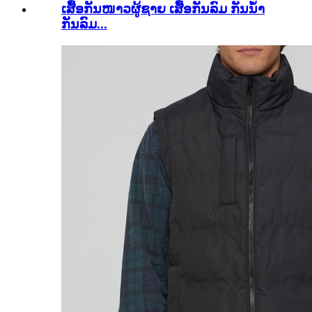
ເສື້ອກັນໜາວຜູ້ຊາຍ ເສື້ອກັນລົມ ກັນນໍ້າ
ກັນລົມ...