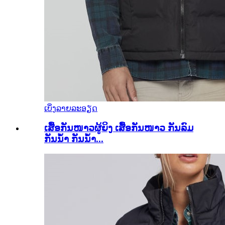
ເບິ່ງລາຍລະອຽດ
ເສື້ອກັນໜາວຜູ້ຍິງ ເສື້ອກັນໜາວ ກັນລົມ
ກັນນໍ້າ ກັນນໍ້າ...