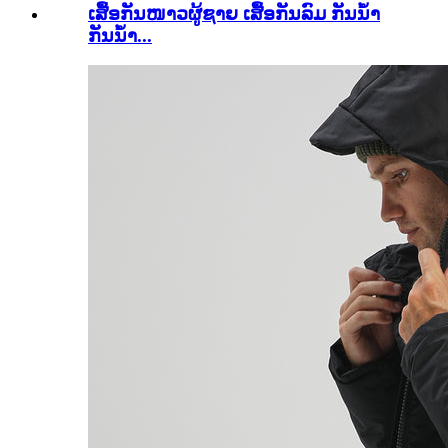
ເສື້ອກັນໜາວຜູ້ຊາຍ ເສື້ອກັນລົມ ກັນນ້ຳ
ກັນນ້ຳ...