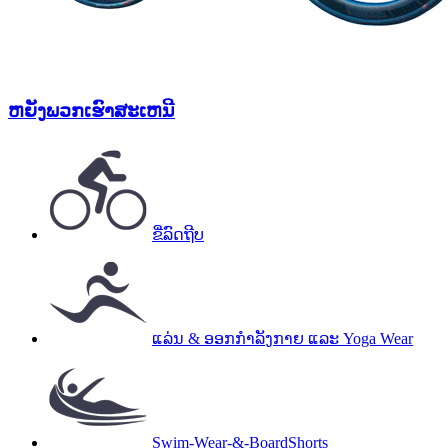
ຫຍັງ
ພວກເຮົາສະເຫນີ
ຂີ່ລົດຖີບ
ແລ່ນ & ອອກກຳລັງກາຍ ແລະ Yoga Wear
Swim-Wear-&-BoardShorts