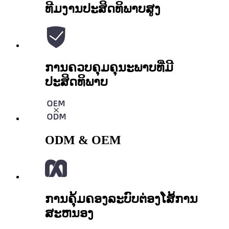
ທີມງານປະສິດທິພາບສູງ
ການຄວບຄຸມຄຸນະພາບທີ່ມີ
ປະສິດທິພາບ
ODM & OEM
ການຄຸ້ມຄອງລະບົບຕ່ອງໂສ້ການ
ສະຫນອງ