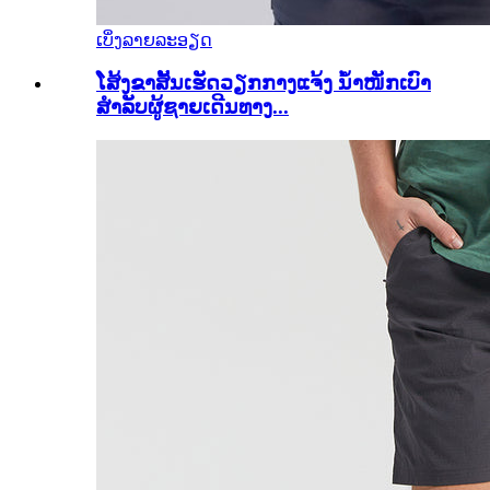
ເບິ່ງລາຍລະອຽດ
ໂສ້ງຂາສັ້ນເຮັດວຽກກາງແຈ້ງ ນ້ຳໜັກເບົາ
ສຳລັບຜູ້ຊາຍເດີນທາງ...