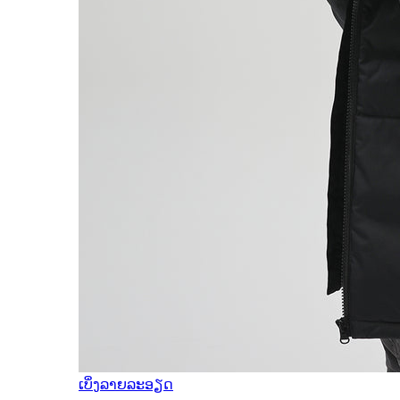
ເບິ່ງລາຍລະອຽດ