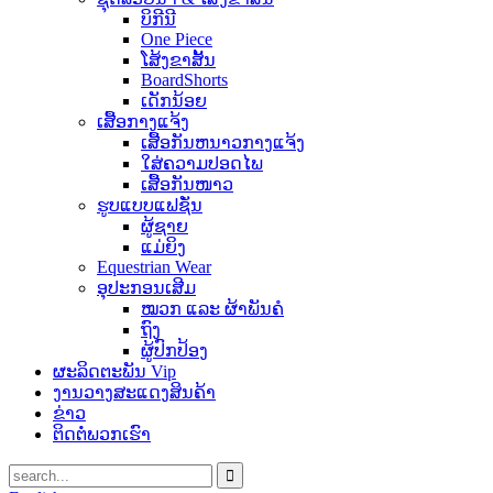
ບິກີນີ
One Piece
ໂສ້ງຂາສັ້ນ
BoardShorts
ເດັກນ້ອຍ
ເສື້ອກາງແຈ້ງ
ເສື້ອກັນຫນາວກາງແຈ້ງ
ໃສ່ຄວາມປອດໄພ
ເສື້ອກັນໜາວ
ຮູບແບບແຟຊັ່ນ
ຜູ້ຊາຍ
ແມ່ຍິງ
Equestrian Wear
ອຸປະກອນເສີມ
ໝວກ ແລະ ຜ້າພັນຄໍ
ຖົງ
ຜູ້ປົກປ້ອງ
ຜະລິດຕະພັນ Vip
ງານວາງສະແດງສິນຄ້າ
ຂ່າວ
ຕິດຕໍ່ພວກເຮົາ