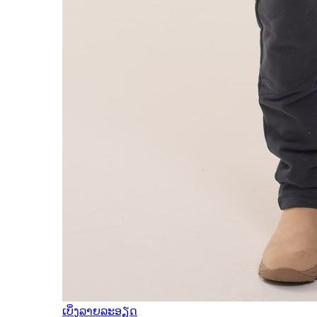
ເບິ່ງລາຍລະອຽດ