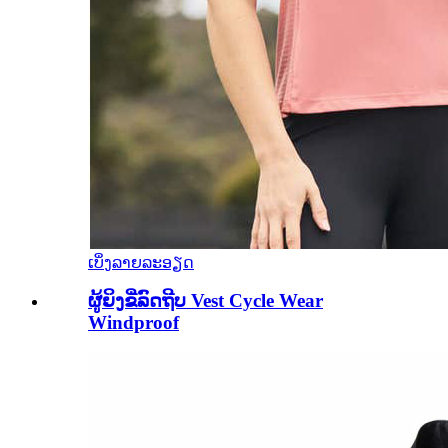
ເບິ່ງລາຍລະອຽດ
ຜູ້ຍິງຂີ່ລົດຖີບ Vest Cycle Wear
Windproof