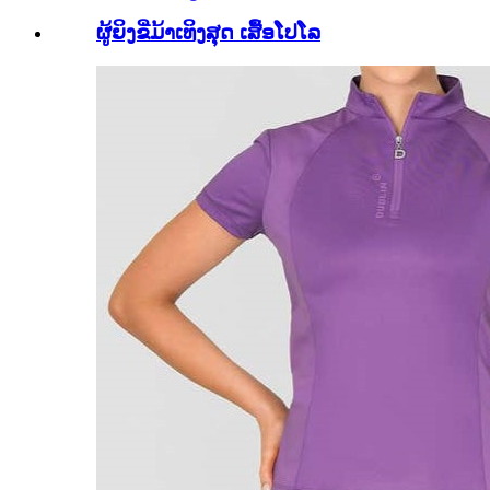
ຜູ້ຍິງຂີ່ມ້າເທິງສຸດ ເສື້ອໂປໂລ