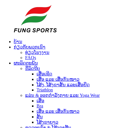
ບ້ານ
ກ່ຽວກັບພວກເຮົາ
ທ່ຽວໂຮງງານ
FAQs
ຜະລິດຕະພັນ
ຂີ່ລົດຖີບ
ເສື້ອເຊີດ
ເສື້ອ ແລະ ເສື້ອກັນໜາວ
ໂສ້ງ, ໂສ້ງຂາສັ້ນ ແລະເສື້ອຍືດ
Triathlon
ແລ່ນ & ອອກກຳລັງກາຍ ແລະ Yoga Wear
ເສື້ອ
Bra
ເສື້ອ ແລະ ເສື້ອກັນໜາວ
ສັ້ນ
ໂສ້ງຂາຍາວ
ຊຸດລອຍນໍ້າ & ໂສ້ງຂາສັ້ນ