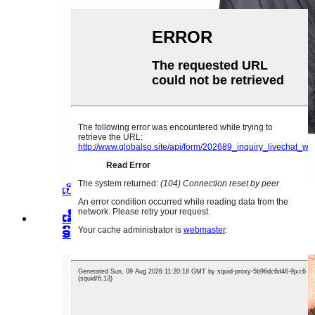
ເບິ່ງລາຍລະອຽດ
ເສື້ອກິລາ Padding Jacket ຮັກສາຄວາມ
ອົບອຸ່ນ