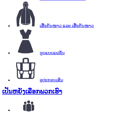
ເສື້ອກັນໜາວ ແລະ ເສື້ອກັນໜາວ
ຮູບແບບແຟຊັ່ນ
ອຸປະກອນເສີມ
ເປັນຫຍັງ
ເລືອກພວກເຮົາ