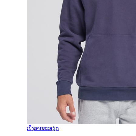
ເບິ່ງລາຍລະອຽດ